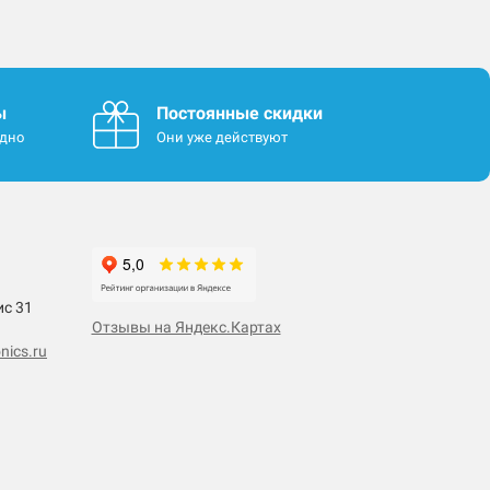
ы
Постоянные скидки
одно
Они уже действуют
ис 31
Отзывы на Яндекс.Картах
nics.ru