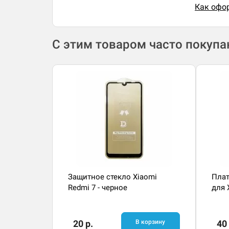
Как офор
С этим товаром часто покуп
Защитное стекло Xiaomi
Плат
Redmi 7 - черное
для 
20 р.
В корзину
40 