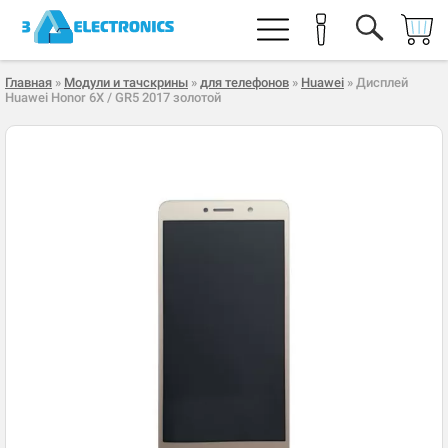
Главная
»
Модули и тачскрины
»
для телефонов
»
Huawei
» Дисплей
Huawei Honor 6X / GR5 2017 золотой