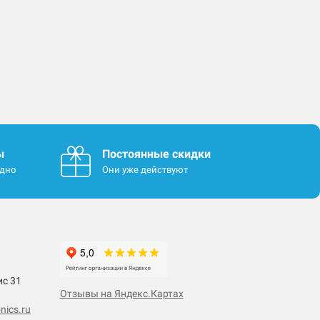
ы
Постоянные скидки
одно
Они уже действуют
ис 31
Отзывы на Яндекс.Картах
nics.ru