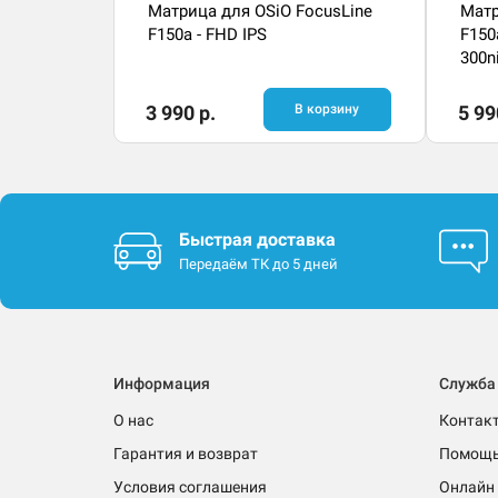
Матрица для OSiO FocusLine
Матр
F150a - FHD IPS
F150
300n
3 990 р.
В корзину
5 99
Быстрая доставка
Передаём ТК до 5 дней
Информация
Служба
О нас
Контак
Гарантия и возврат
Помощ
Условия соглашения
Онлайн 