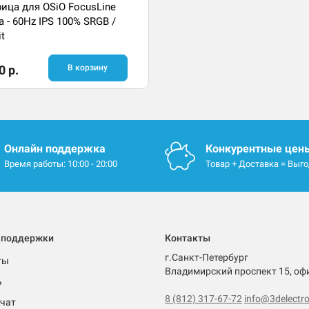
ица для OSiO FocusLine
a - 60Hz IPS 100% SRGB /
it
0 р.
В корзину
Онлайн поддержка
Конкурентные цен
Время работы: 10:00 - 20:00
Товар + Доставка = Выг
 поддержки
Контакты
г.Санкт-Петербург
ты
Владимирский проспект 15, оф
ь
8 (812) 317-67-72
info@3delectro
чат