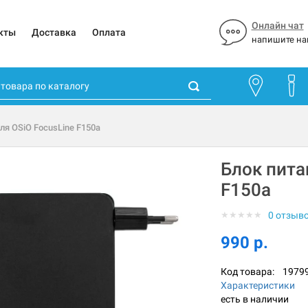
Онлайн чат
кты
Доставка
Оплата
напишите на
ля OSiO FocusLine F150a
Блок пита
F150a
★
★
★
★
★
0 отзыв
990 р.
Код товара:
1979
Характеристики
есть в наличии