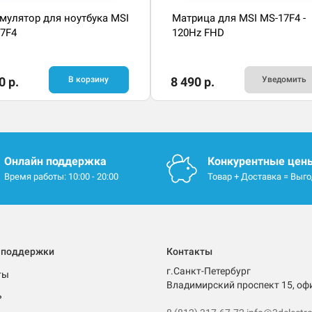
мулятор для ноутбука MSI
Матрица для MSI MS-17F4 -
7F4
120Hz FHD
0 р.
В корзину
8 490 р.
Уведомить
Онлайн поддержка
Конкурентные цен
Время работы: 10:00 - 20:00
Товар + Доставка = Выг
 поддержки
Контакты
г.Санкт-Петербург
ты
Владимирский проспект 15, оф
ь