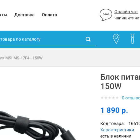
Онлайн чат
кты
Доставка
Оплата
напишите на
для MSI MS-17F4 - 150W
Блок пита
150W
★
★
★
★
★
0 отзыв
1 890 р.
Код товара:
1661
Характеристики
есть в наличии