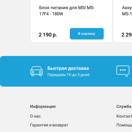
Блок питания для MSI MS-
Акку
17F4 - 180W
MS-1
2 190 р.
В корзину
2 29
Быстрая доставка
Передаём ТК до 5 дней
Информация
Служба
О нас
Контак
Гарантия и возврат
Помощ