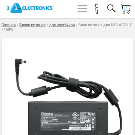
Главная
»
Блоки питания
»
для ноутбуков
» Блок питания для MSI AE221G
- 150W