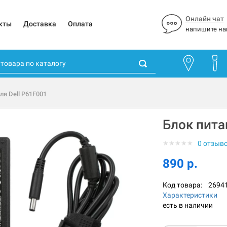
Онлайн чат
кты
Доставка
Оплата
напишите на
ля Dell P61F001
Блок пита
★
★
★
★
★
0 отзыв
890 р.
Код товара:
2694
Характеристики
есть в наличии