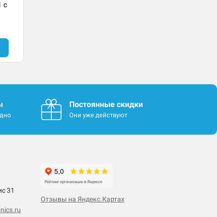
1 с
ы
Постоянные скидки
одно
Они уже действуют
ис 31
Отзывы на Яндекс.Картах
nics.ru