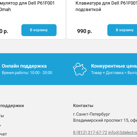
мулятор для Dell P61F001
Клавиатура для Dell P61F00
00mah
подсветкой
0 р.
В корзину
990 р.
В корзину
Онлайн поддержка
Конкурентные цен
Время работы: 10:00 - 20:00
Товар + Доставка = Выг
 поддержки
Контакты
г.Санкт-Петербург
ты
Владимирский проспект 15, оф
ь
8 (812) 317-67-72
info@3delectro
чат