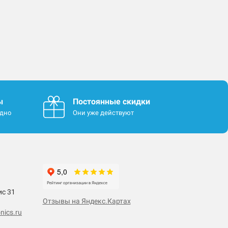
ы
Постоянные скидки
одно
Они уже действуют
ис 31
Отзывы на Яндекс.Картах
nics.ru