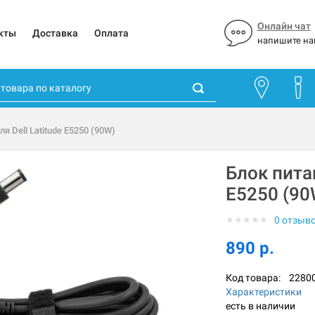
Онлайн чат
кты
Доставка
Оплата
напишите на
ля Dell Latitude E5250 (90W)
Блок питан
E5250 (90
★
★
★
★
★
0 отзыв
890 р.
Код товара:
2280
Характеристики
есть в наличии