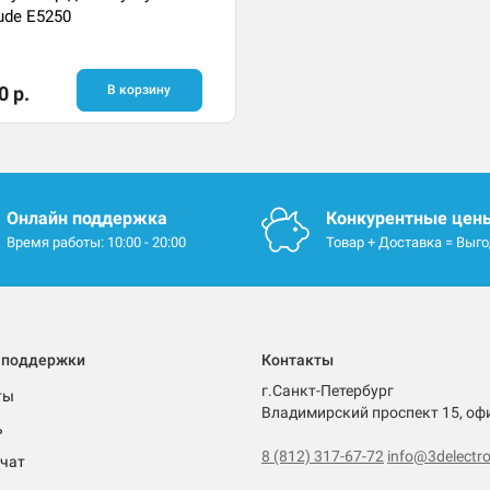
tude E5250
0 р.
В корзину
Онлайн поддержка
Конкурентные цен
Время работы: 10:00 - 20:00
Товар + Доставка = Выг
 поддержки
Контакты
г.Санкт-Петербург
ты
Владимирский проспект 15, оф
ь
8 (812) 317-67-72
info@3delectro
чат