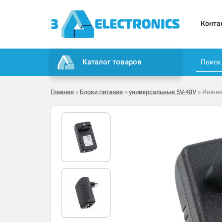
Конта
Каталог товаров
Главная
»
Блоки питания
»
универсальные 5V-48V
» Инжек