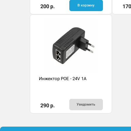
200 р.
В корзину
170
Инжектор POE - 24V 1A
290 р.
Уведомить