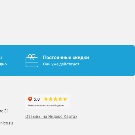
ы
Постоянные скидки
одно
Они уже действуют
ис 31
Отзывы на Яндекс.Картах
nics.ru