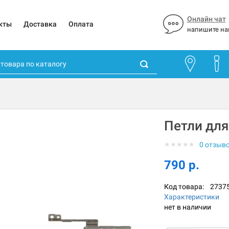
Онлайн чат
кты
Доставка
Оплата
напишите на
Петли для
★
★
★
★
★
0 отзыв
790 р.
Код товара:
2737
Характеристики
нет в наличии