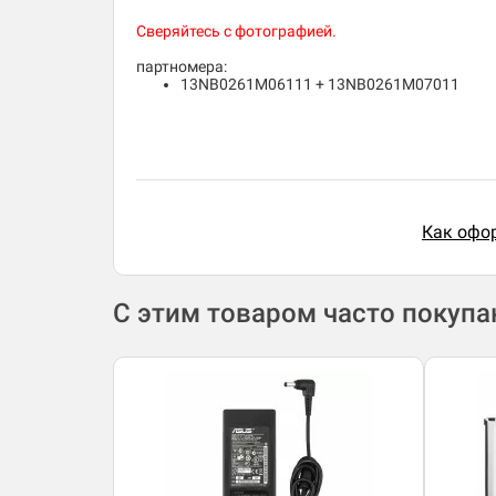
Сверяйтесь с фотографией.
партномера:
13NB0261M06111 + 13NB0261M07011
Как офор
С этим товаром часто покуп