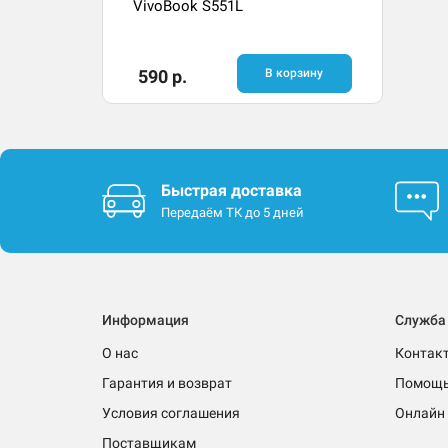
VivoBook S551L
590 р.
В корзину
Быстрая доставка
Передаём ТК до 5 дней
Информация
Служба
О нас
Контак
Гарантия и возврат
Помощ
Условия соглашения
Онлайн 
Поставщикам