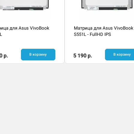
ица для Asus VivoBook
Матрица для Asus VivoBook
L
S551L - FullHD IPS
0 р.
В корзину
5 190 р.
В корзину