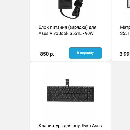
Блок питания (зарядка) для
Матр
Asus VivoBook S551L - 90W
S551
850 р.
В корзину
3 99
Клавиатура для ноутбука Asus