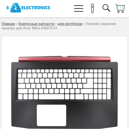
Главная
»
Корпусные запчасти
»
для ноутбуков
» Топкейс (верхняя
панель) для Acer Nitro AN515-51