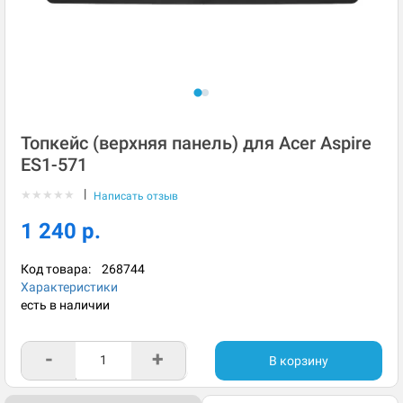
Топкейс (верхняя панель) для Acer Aspire
ES1-571
|
★
★
★
★
★
Написать отзыв
1 240 р.
Код товара:
268744
Характеристики
есть в наличии
-
+
В корзину