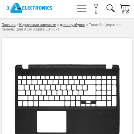
Главная
»
Корпусные запчасти
»
для ноутбуков
» Топкейс (верхняя
панель) для Acer Aspire ES1-571