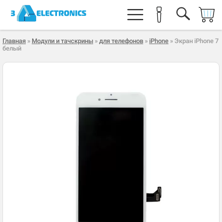
Главная
»
Модули и тачскрины
»
для телефонов
»
iPhone
» Экран iPhone 7
белый