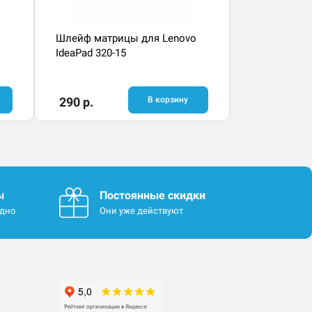
Шлейф матрицы для Lenovo
IdeaPad 320-15
290 р.
В корзину
ы
Постоянные скидки
одно
Они уже действуют