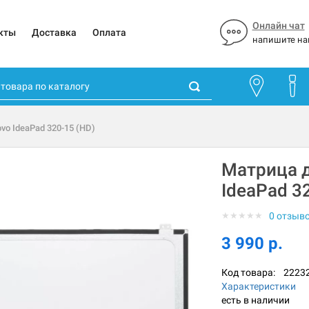
Онлайн чат
кты
Доставка
Оплата
напишите на
vo IdeaPad 320-15 (HD)
Матрица д
IdeaPad 3
★
★
★
★
★
0 отзыв
3 990 р.
Код товара:
2223
Характеристики
есть в наличии