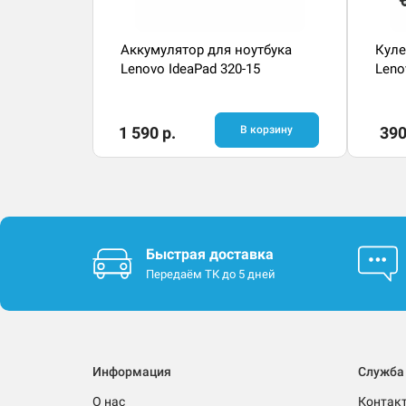
Аккумулятор для ноутбука
Куле
Lenovo IdeaPad 320-15
Leno
1 590 р.
В корзину
390
Быстрая доставка
Передаём ТК до 5 дней
Информация
Служба
О нас
Контак