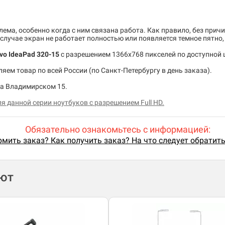
ема, особенно когда с ним связана работа. Как правило, без причи
случае экран не работает полностью или появляется темное пятно
vo IdeaPad 320-15
c разрешением 1366x768 пикселей по доступной 
ем товар по всей России (по Санкт-Петербургу в день заказа).
на Владимирском 15.
я данной серии ноутбуков с разрешением Full HD.
Обязательно ознакомьтесь с информацией:
мить заказ? Как получить заказ? На что следует обратит
ают