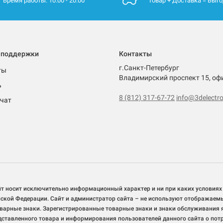
Время работы: 10:00 - 20:00
Товар + Доставка = Выг
 поддержки
Контакты
г.Санкт-Петербург
ты
Владимирский проспект 15, оф
ь
8 (812) 317-67-72
info@3delectro
чат
йт носит исключительно информационный характер и ни при каких условиях
йской Федерации. Сайт и администратор сайта – не используют отображаем
товарные знаки. Зарегистрированные товарные знаки и знаки обслуживания
тавленного товара и информирования пользователей данного сайта о потре