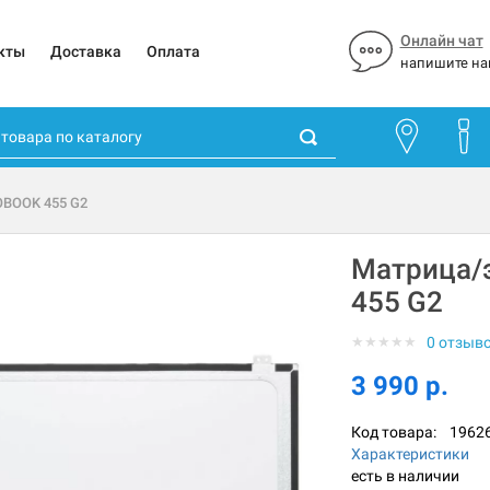
Онлайн чат
кты
Доставка
Оплата
напишите на
OBOOK 455 G2
Матрица/
455 G2
★
★
★
★
★
0 отзыв
3 990 р.
Код товара:
1962
Характеристики
есть в наличии