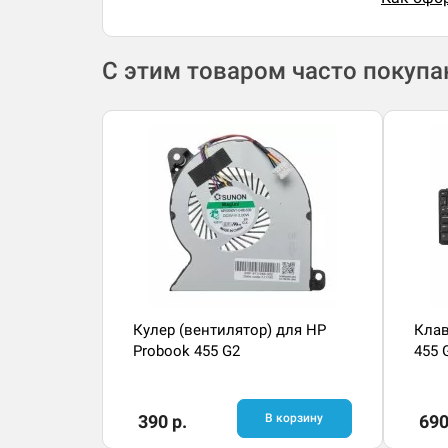
С этим товаром часто покуп
Кулер (вентилятор) для HP
Клав
Probook 455 G2
455 
390 р.
В корзину
690