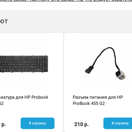
ают
иатура для HP Probook
Разъем питания для HP
G2
ProBook 455 G2
 р.
В корзину
210 р.
В корзину