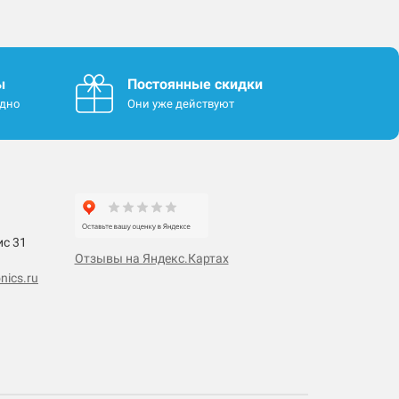
ы
Постоянные скидки
одно
Они уже действуют
ис 31
Отзывы на Яндекс.Картах
nics.ru