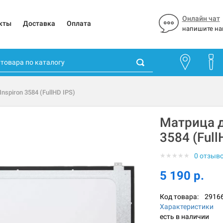
Онлайн чат
кты
Доставка
Оплата
напишите на
Inspiron 3584 (FullHD IPS)
Матрица дл
3584 (Full
★
★
★
★
★
0 отзыв
5 190 р.
Код товара:
2916
Характеристики
есть в наличии