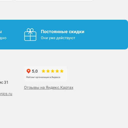
ы
Постоянные скидки
одно
Они уже действуют
ис 31
Отзывы на Яндекс.Картах
nics.ru