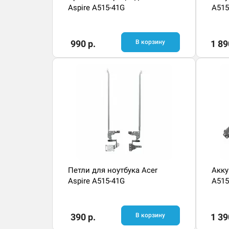
Aspire A515-41G
A515
990 р.
В корзину
1 89
Петли для ноутбука Acer
Акку
Aspire A515-41G
A515
390 р.
В корзину
1 39