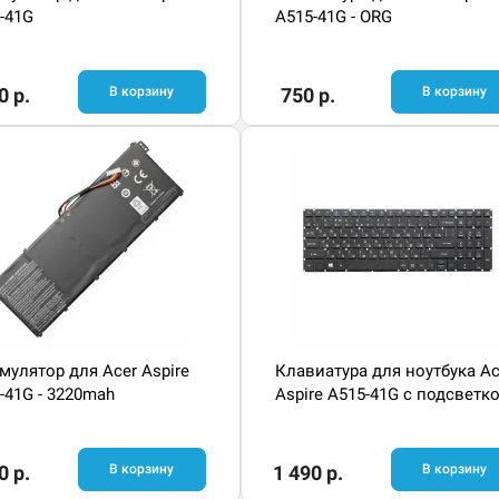
-41G
A515-41G - ORG
0 р.
В корзину
750 р.
В корзину
мулятор для Acer Aspire
Клавиатура для ноутбука Ac
-41G - 3220mah
Aspire A515-41G с подсветк
0 р.
В корзину
1 490 р.
В корзину