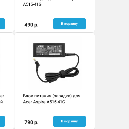
A515-41G
490 р.
В корзину
er
Блок питания (зарядка) для
ой
Acer Aspire A515-41G
790 р.
В корзину