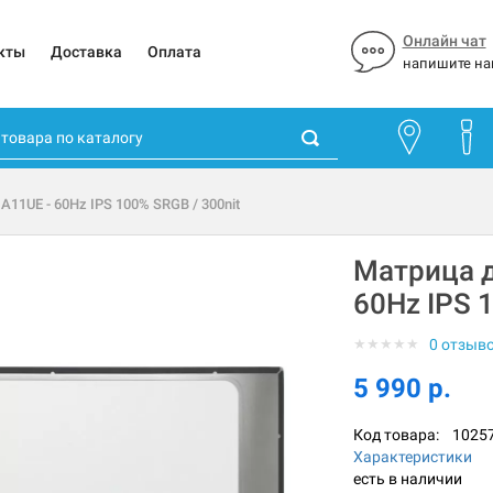
Онлайн чат
кты
Доставка
Оплата
напишите на
A11UE - 60Hz IPS 100% SRGB / 300nit
Матрица д
60Hz IPS 
★
★
★
★
★
0 отзыв
5 990 р.
Код товара:
1025
Характеристики
есть в наличии