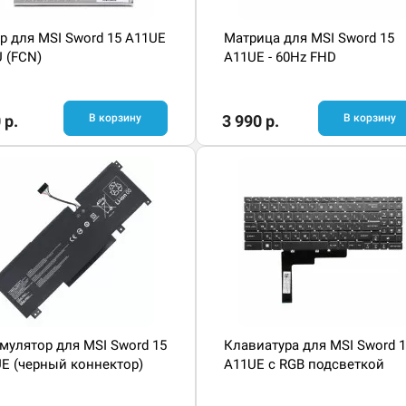
р для MSI Sword 15 A11UE
Матрица для MSI Sword 15
U (FCN)
A11UE - 60Hz FHD
 р.
В корзину
3 990 р.
В корзину
мулятор для MSI Sword 15
Клавиатура для MSI Sword 
E (черный коннектор)
A11UE с RGB подсветкой