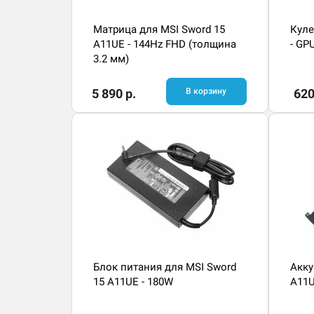
Матрица для MSI Sword 15
Куле
A11UE - 144Hz FHD (толщина
- GP
3.2 мм)
5 890 р.
В корзину
620
Блок питания для MSI Sword
Акку
15 A11UE - 180W
A11U