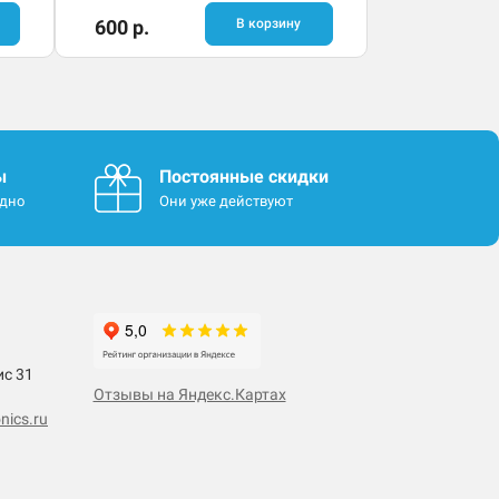
600 р.
В корзину
ы
Постоянные скидки
одно
Они уже действуют
ис 31
Отзывы на Яндекс.Картах
nics.ru