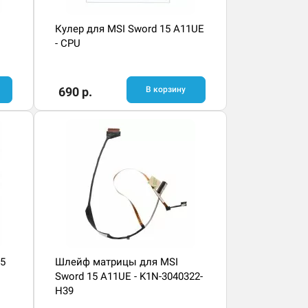
Кулер для MSI Sword 15 A11UE
- CPU
690 р.
В корзину
15
Шлейф матрицы для MSI
Sword 15 A11UE - K1N-3040322-
H39