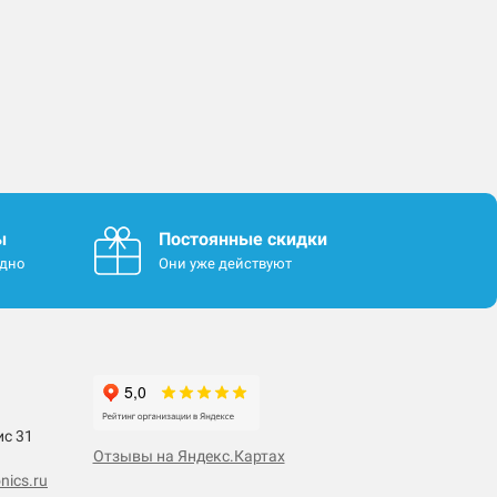
ы
Постоянные скидки
одно
Они уже действуют
ис 31
Отзывы на Яндекс.Картах
nics.ru