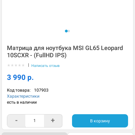
Матрица для ноутбука MSI GL65 Leopard
10SCXR - (FullHD IPS)
|
★
★
★
★
★
Написать отзыв
3 990 р.
Код товара:
107903
Характеристики
есть в наличии
-
+
В корзину