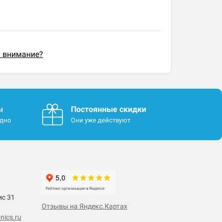
ь внимание?
ы
Постоянные скидки
одно
Они уже действуют
ис 31
Отзывы на Яндекс.Картах
nics.ru