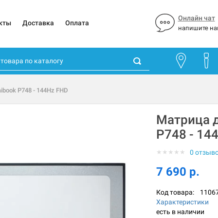
Онлайн чат
кты
Доставка
Оплата
напишите на
ibook P748 - 144Hz FHD
Матрица д
P748 - 14
★
★
★
★
★
0 отзыв
7 690 р.
Код товара:
1106
Характеристики
есть в наличии