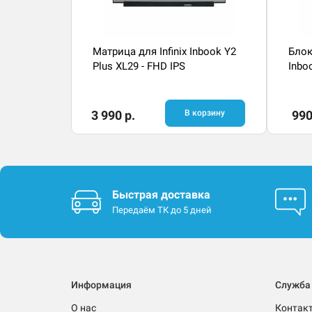
Матрица для Infinix Inbook Y2
Блок
Plus XL29 - FHD IPS
Inbo
3 990 р.
В корзину
990
Быстрая доставка
Передаём ТК до 5 дней
Информация
Служба
О нас
Контак