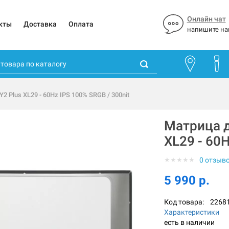
Онлайн чат
кты
Доставка
Оплата
напишите на
Y2 Plus XL29 - 60Hz IPS 100% SRGB / 300nit
Матрица дл
XL29 - 60H
★
★
★
★
★
0 отзыв
5 990 р.
Код товара:
2268
Характеристики
есть в наличии