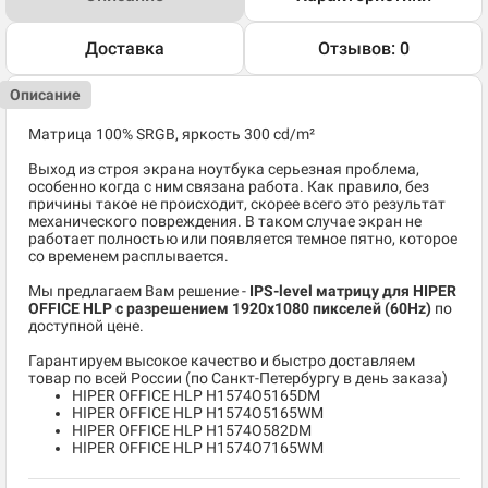
Доставка
Отзывов: 0
Описание
Матрица 100% SRGB, яркость 300 cd/m²
Выход из строя экрана ноутбука серьезная проблема,
особенно когда с ним связана работа. Как правило, без
причины такое не происходит, скорее всего это результат
механического повреждения. В таком случае экран не
работает полностью или появляется темное пятно, которое
со временем расплывается.
Мы предлагаем Вам решение -
IPS-level матрицу для HIPER
OFFICE HLP c разрешением 1920x1080 пикселей (60Hz)
по
доступной цене.
Гарантируем высокое качество и быстро доставляем
товар по всей России (по Санкт-Петербургу в день заказа)
HIPER OFFICE HLP H1574O5165DM
HIPER OFFICE HLP H1574O5165WM
HIPER OFFICE HLP H1574O582DM
HIPER OFFICE HLP H1574O7165WM