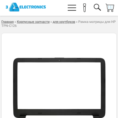
Главная
»
Корпусные запчасти
»
для ноутбуков
» Рамка матрицы для HP
TPN-C126