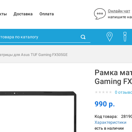
Онлайн чат
кты
Доставка
Оплата
напишите на
атрицы для Asus TUF Gaming FX505GE
Рамка мат
Gaming F
★
★
★
★
★
0 отзыв
990 р.
Код товара:
2819
Характеристики
есть в наличии