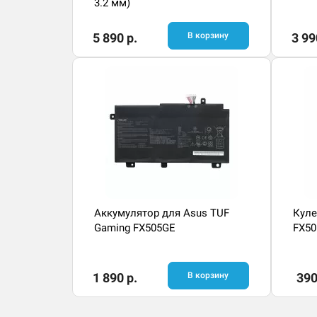
3.2 мм)
5 890 р.
В корзину
3 99
Аккумулятор для Asus TUF
Куле
Gaming FX505GE
FX50
1 890 р.
В корзину
390