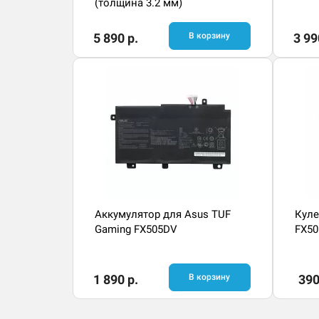
(толщина 3.2 мм)
5 890 р.
В корзину
3 99
Аккумулятор для Asus TUF
Куле
Gaming FX505DV
FX50
1 890 р.
В корзину
390