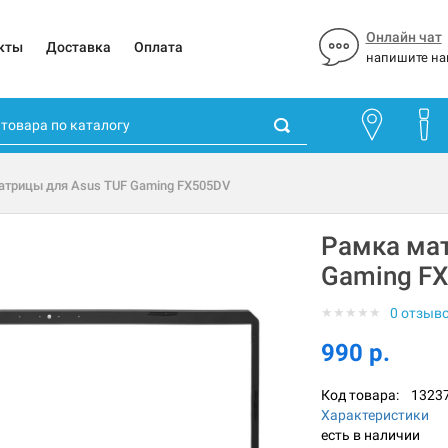
Онлайн чат
кты
Доставка
Оплата
напишите на
атрицы для Asus TUF Gaming FX505DV
Рамка мат
Gaming F
★
★
★
★
★
0 отзыв
990 р.
Код товара:
1323
Характеристики
есть в наличии