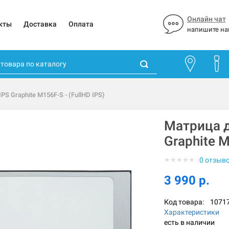
Онлайн чат
кты
Доставка
Оплата
напишите на
S Graphite M156F-S - (FullHD IPS)
Матрица д
Graphite M
★
★
★
★
★
0 отзыв
3 990 р.
Код товара:
1071
Характеристики
есть в наличии