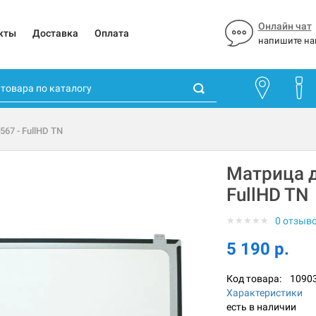
Онлайн чат
кты
Доставка
Оплата
напишите на
567 - FullHD TN
Матрица дл
FullHD TN
★
★
★
★
★
0 отзыв
5 190 р.
Код товара:
1090
Характеристики
есть в наличии