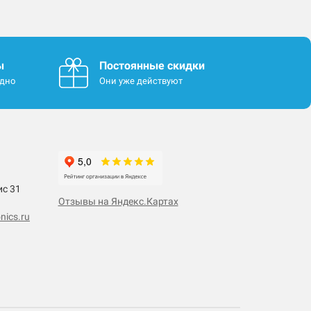
ы
Постоянные скидки
одно
Они уже действуют
ис 31
Отзывы на Яндекс.Картах
nics.ru