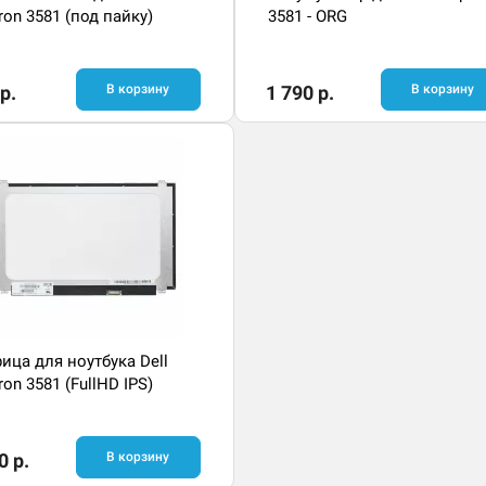
iron 3581 (под пайку)
3581 - ORG
р.
В корзину
1 790 р.
В корзину
ица для ноутбука Dell
ron 3581 (FullHD IPS)
0 р.
В корзину