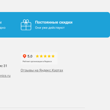
ы
Постоянные скидки
одно
Они уже действуют
ис 31
Отзывы на Яндекс.Картах
nics.ru