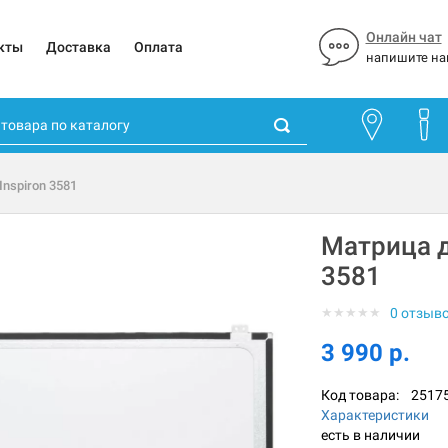
Онлайн чат
кты
Доставка
Оплата
напишите на
Inspiron 3581
Матрица дл
3581
★
★
★
★
★
0 отзыв
3 990 р.
Код товара:
2517
Характеристики
есть в наличии