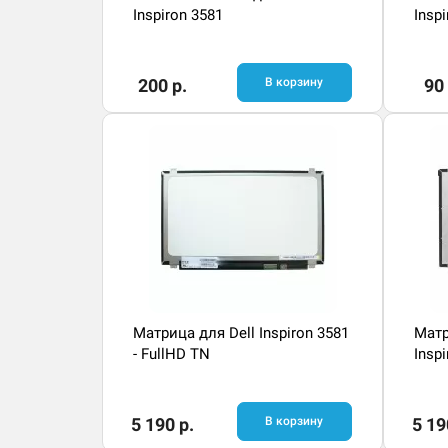
Inspiron 3581
Insp
200 р.
В корзину
90 
Матрица для Dell Inspiron 3581
Матр
- FullHD TN
Inspi
5 190 р.
В корзину
5 19