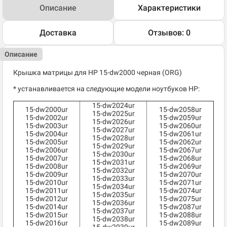
Описание
Характеристики
Доставка
Отзывов: 0
Описание
Крышка матрицы для HP 15-dw2000 черная (ORG)
* устанавливается на следующие модели ноутбуков HP:
15-dw2024ur
15-dw2000ur
15-dw2058ur
15-dw2025ur
15-dw2002ur
15-dw2059ur
15-dw2026ur
15-dw2003ur
15-dw2060ur
15-dw2027ur
15-dw2004ur
15-dw2061ur
15-dw2028ur
15-dw2005ur
15-dw2062ur
15-dw2029ur
15-dw2006ur
15-dw2067ur
15-dw2030ur
15-dw2007ur
15-dw2068ur
15-dw2031ur
15-dw2008ur
15-dw2069ur
15-dw2032ur
15-dw2009ur
15-dw2070ur
15-dw2033ur
15-dw2010ur
15-dw2071ur
15-dw2034ur
15-dw2011ur
15-dw2074ur
15-dw2035ur
15-dw2012ur
15-dw2075ur
15-dw2036ur
15-dw2014ur
15-dw2087ur
15-dw2037ur
15-dw2015ur
15-dw2088ur
15-dw2038ur
15-dw2016ur
15-dw2089ur