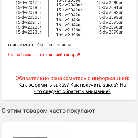
15-dw2039ur
15-dw2017ur
15-dw2090ur
15-dw2040ur
15-dw2018ur
15-dw2091ur
15-dw2041ur
15-dw2019ur
15-dw2092ur
15-dw2042ur
15-dw2020ur
15-dw2093ur
15-dw2043ur
15-dw2021ur
15-dw2095ur
15-dw2044ur
15-dw2022ur
15-dw2098ur
15-dw2045ur
15-dw2023ur
15-dw2099ur
15-dw2048ur
список может быть не полным.
Сверяйтесь с фотографией товара!!!
Обязательно ознакомьтесь с информацией:
Как оформить заказ? Как получить заказ? На
что следует обратить внимание?
С этим товаром часто покупают