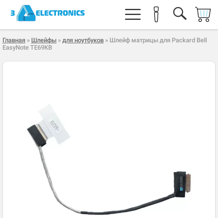
Главная
»
Шлейфы
»
для ноутбуков
» Шлейф матрицы для Packard Bell
EasyNote TE69KB