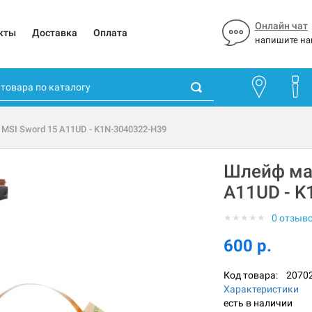
Онлайн чат
кты
Доставка
Оплата
напишите на
MSI Sword 15 A11UD - K1N-3040322-H39
Шлейф ма
A11UD - K
★
★
★
★
★
0 отзыв
600 р.
Код товара:
2070
Характеристики
есть в наличии