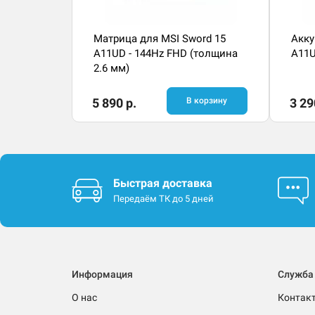
Матрица для MSI Sword 15
Акку
A11UD - 144Hz FHD (толщина
A11U
2.6 мм)
5 890 р.
В корзину
3 29
Быстрая доставка
Передаём ТК до 5 дней
Информация
Служба
О нас
Контак