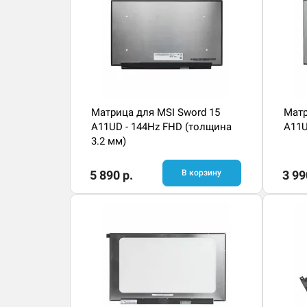
Матрица для MSI Sword 15
Матр
A11UD - 144Hz FHD (толщина
A11U
3.2 мм)
5 890 р.
В корзину
3 99