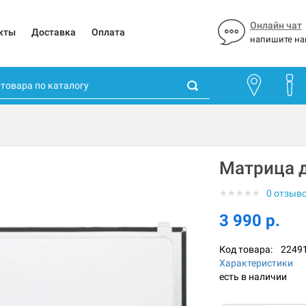
Онлайн чат
кты
Доставка
Оплата
напишите на
Матрица 
★
★
★
★
★
0 отзыв
3 990 р.
Код товара:
2249
Характеристики
есть в наличии