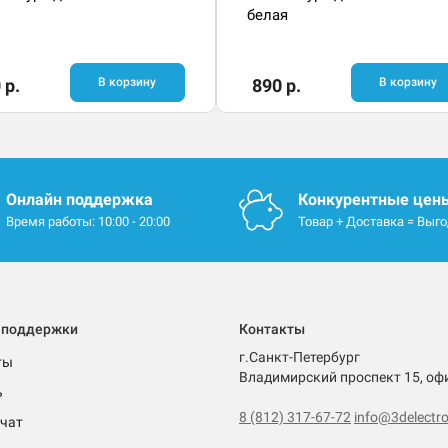
белая
 р.
В корзину
890 р.
В корзину
Онлайн поддержка
Конкурентные цен
Время работы: 10:00 - 20:00
Товар + Доставка = Выг
 поддержки
Контакты
г.Санкт-Петербург
ты
Владимирский проспект 15, оф
ь
8 (812) 317-67-72
info@3delectro
чат