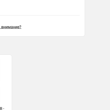
ь внимание?
B -