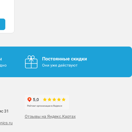
ы
Постоянные скидки
одно
Они уже действуют
ис 31
Отзывы на Яндекс.Картах
nics.ru