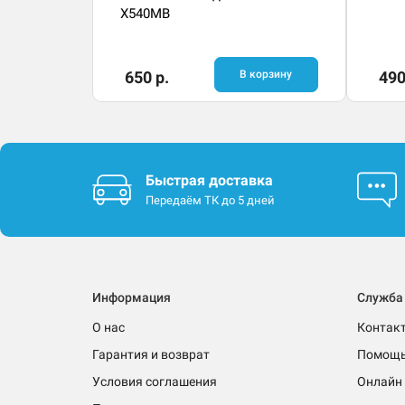
X540MB
650 р.
В корзину
490
Быстрая доставка
Передаём ТК до 5 дней
Информация
Служба
О нас
Контак
Гарантия и возврат
Помощ
Условия соглашения
Онлайн 