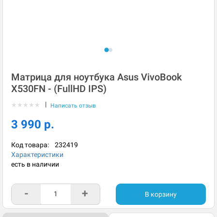
Матрица для ноутбука Asus VivoBook
X530FN - (FullHD IPS)
|
★
★
★
★
★
Написать отзыв
3 990 р.
Код товара:
232419
Характеристики
есть в наличии
-
+
В корзину