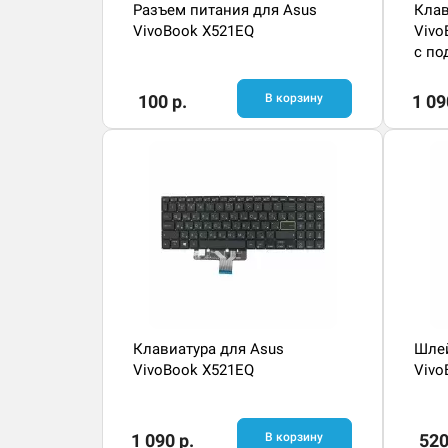
Разъем питания для Asus
Клав
VivoBook X521EQ
Vivo
с по
100 р.
В корзину
1 09
Клавиатура для Asus
Шлей
VivoBook X521EQ
Vivo
1 090 р.
В корзину
520