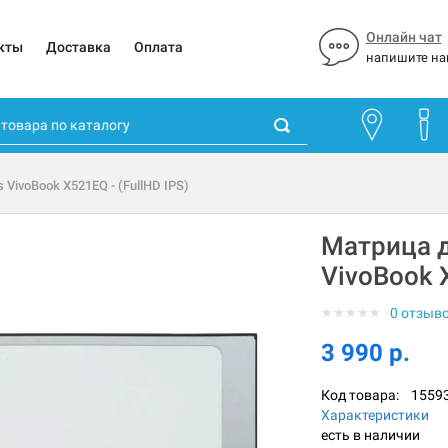
Онлайн чат
кты
Доставка
Оплата
напишите на
 VivoBook X521EQ - (FullHD IPS)
Матрица д
VivoBook X
★
★
★
★
★
0 отзыв
3 990 р.
Код товара:
1559
Характеристики
есть в наличии