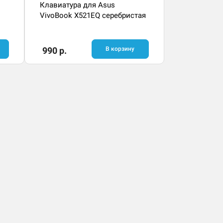
Клавиатура для Asus
VivoBook X521EQ серебристая
990 р.
В корзину