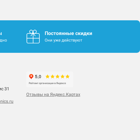
ы
Постоянные скидки
одно
Они уже действуют
ис 31
Отзывы на Яндекс.Картах
nics.ru