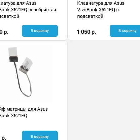
иатура для Asus
Клавиатура для Asus
Book X521EQ серебристая
VivoBook X521EQ с
дсветкой
подсветкой
0 р.
В корзину
1 050 р.
В корзину
ф матрицы для Asus
Book X521EQ
 р.
В корзину