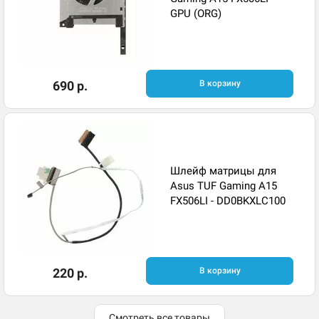
GPU (ORG)
690 р.
В корзину
Шлейф матрицы для
Asus TUF Gaming A15
FX506LI - DD0BKXLC100
220 р.
В корзину
Смотреть все товары