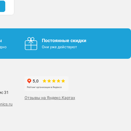
ы
Постоянные скидки
одно
Они уже действуют
ис 31
Отзывы на Яндекс.Картах
nics.ru