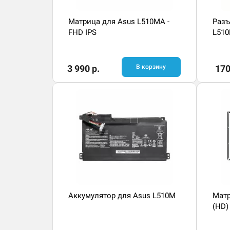
Матрица для Asus L510MA -
Разъ
FHD IPS
L51
3 990 р.
В корзину
170
Аккумулятор для Asus L510M
Матр
(HD)