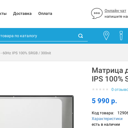
Онлайн чат
кты
Доставка
Оплата
напишите на
 60Hz IPS 100% SRGB / 300nit
Матрица д
IPS 100% S
★
★
★
★
★
0 отзыв
5 990 р.
Код товара:
1290
Характеристики
есть в наличии