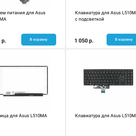
ем питания для Asus
Клавиатура для Asus L510
0MA
с подсветкой
 р.
В корзину
1 050 р.
В корзину
ица для Asus L510MA
Клавиатура для Asus L510