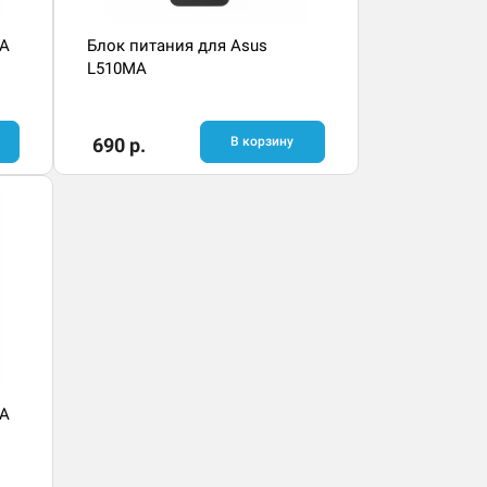
MA
Блок питания для Asus
L510MA
690 р.
В корзину
MA