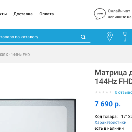
Онлайн чат
кты
Доставка
Оплата
напишите на
03GX - 144Hz FHD
Матрица д
144Hz FH
★
★
★
★
★
0 отзыв
7 690 р.
Код товара:
1712
Характеристики
есть в наличии