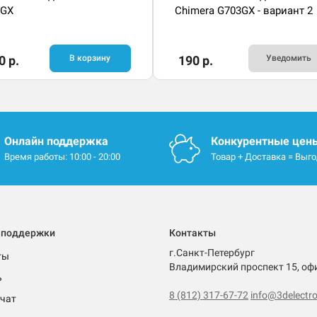
3GX
Chimera G703GX - вариант 2
0 р.
В корзину
190 р.
Уведомить
Онлайн поддержка
Конкурентные цен
Время работы: 10:00 - 20:00
Товар + Доставка = Выг
 поддержки
Контакты
г.Санкт-Петербург
ты
Владимирский проспект 15, оф
ь
8 (812) 317-67-72
info@3delectro
чат