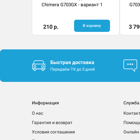
Chimera G703GX - вариант 1
G70
210 р.
В корзину
3 79
Быстрая доставка
Передаём ТК до 5 дней
Информация
Служба
О нас
Контак
Гарантия и возврат
Помощ
Условия соглашения
Онлайн 