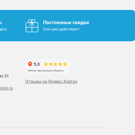
ы
Постоянные скидки
одно
Они уже действуют
ис 31
Отзывы на Яндекс.Картах
nics.ru