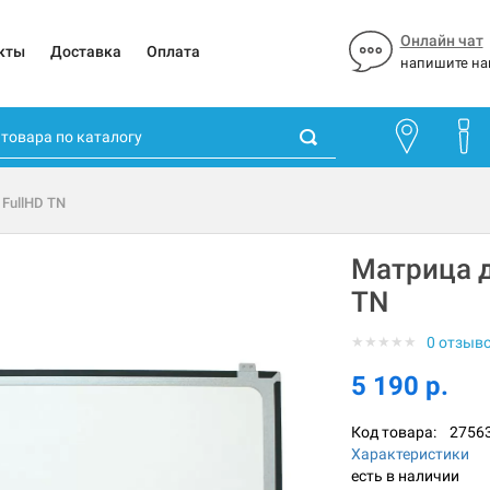
Онлайн чат
кты
Доставка
Оплата
напишите на
 FullHD TN
Матрица д
TN
★
★
★
★
★
0 отзыв
5 190 р.
Код товара:
2756
Характеристики
есть в наличии