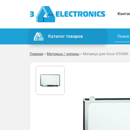
Конта
Каталог товаров
Главная
»
Матрицы / экраны
» Матрица для Asus D543M -