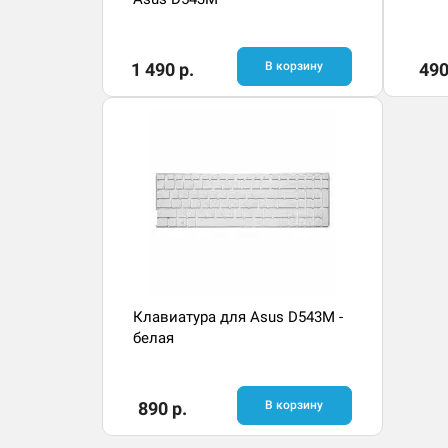
1 490 р.
В корзину
490
Клавиатура для Asus D543M -
белая
890 р.
В корзину