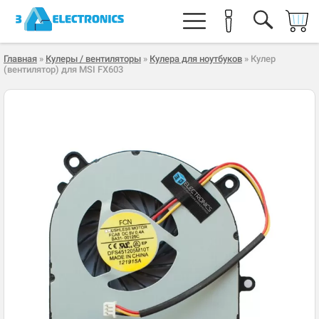
Главная
»
Кулеры / вентиляторы
»
Кулера для ноутбуков
» Кулер
(вентилятор) для MSI FX603