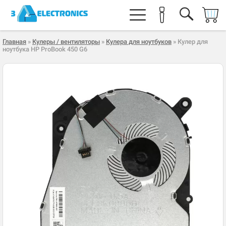
Главная
»
Кулеры / вентиляторы
»
Кулера для ноутбуков
» Кулер для
ноутбука HP ProBook 450 G6