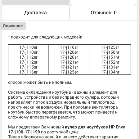
Доставка
Отзывов: 0
Описание
* подходит для следующих моделей:
17-j110er
17-j116sr
17-j125sr
17-j110sr
17-j120er
17-j150nr
17-j112er
17-j120sr
17-j151nr
17-j112sr
17-j121er
17-j152nr
17-j115sr
17-j121sr
17-j181er
17-j116er
17-j125er
17-j184nr
список может быть не полным.
Система охлаждения ноутбука - важный элемент для
работы устройства и без исправного кулера, который
направляет поток воздуха нормальный теплоотвод
практически не возможен. При поломке вентилятора
ноутбук быстро перегревается, что может привести к
сложному аппаратному ремонту.
Мы предлагаем Вам новый
кулер для ноутбуков HP Envy
17-j100-17-j199
по доступной цене.
Товар абсолютно новый и на него действует гарантия.