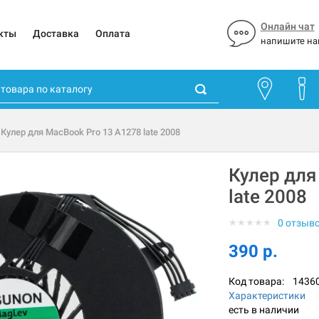
Онлайн чат
кты
Доставка
Оплата
напишите на
 Кулер для MacBook Pro 13 A1278 late 2008
Кулер для
late 2008
★
★
★
★
★
0 отзыв
390 р.
Код товара:
1436
Характеристики
есть в наличии