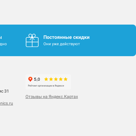
ы
Постоянные скидки
одно
Они уже действуют
ис 31
Отзывы на Яндекс.Картах
nics.ru