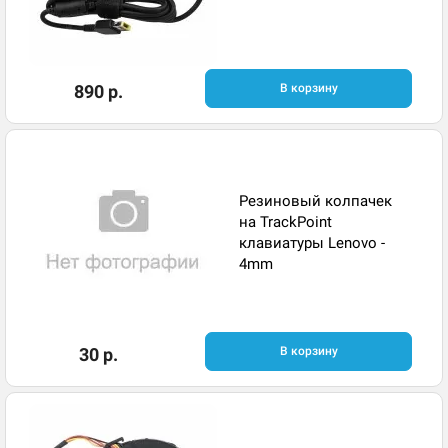
890 р.
В корзину
Резиновый колпачек
на TrackPoint
клавиатуры Lenovo -
4mm
30 р.
В корзину