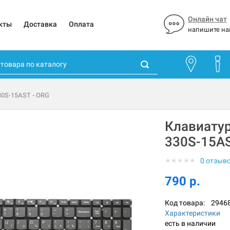
Онлайн чат
кты
Доставка
Оплата
напишите на
30S-15AST - ORG
Клавиатур
330S-15AS
★
★
★
★
★
0 отзыв
790 р.
Код товара:
2946
Характеристики
есть в наличии