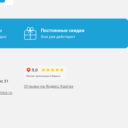
ы
Постоянные скидки
одно
Они уже действуют
ис 31
Отзывы на Яндекс.Картах
nics.ru