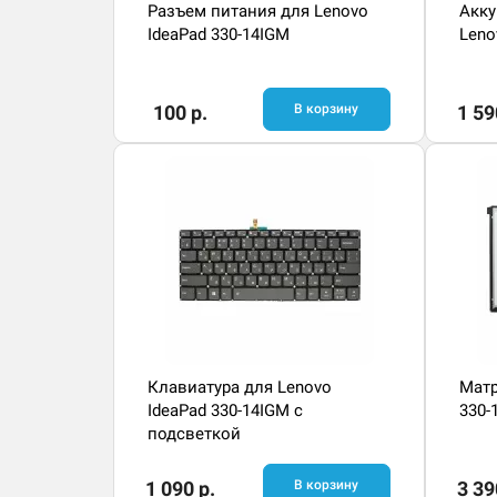
Разъем питания для Lenovo
Акку
IdeaPad 330-14IGM
Leno
100 р.
В корзину
1 59
Клавиатура для Lenovo
Матр
IdeaPad 330-14IGM с
330-
подсветкой
1 090 р.
В корзину
3 39