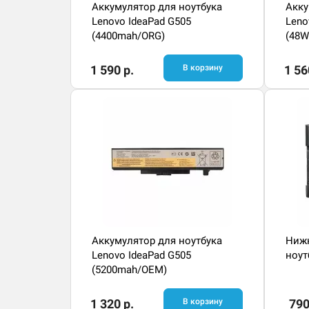
Аккумулятор для ноутбука
Акку
Lenovo IdeaPad G505
Leno
(4400mah/ORG)
(48W
1 590 р.
В корзину
1 56
Аккумулятор для ноутбука
Нижн
Lenovo IdeaPad G505
ноут
(5200mah/OEM)
1 320 р.
В корзину
790