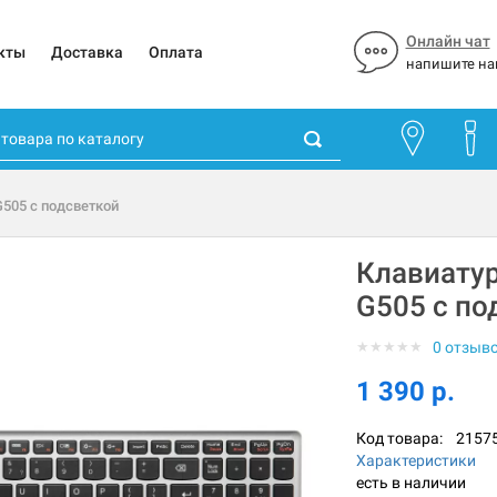
Онлайн чат
кты
Доставка
Оплата
напишите на
G505 с подсветкой
Клавиатур
G505 с по
★
★
★
★
★
0 отзыв
1 390 р.
Код товара:
2157
Характеристики
есть в наличии