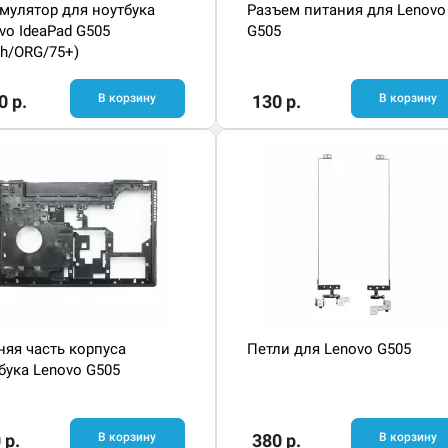
мулятор для ноутбука
Разъем питания для Lenovo
vo IdeaPad G505
G505
h/ORG/75+)
0 р.
В корзину
130 р.
В корзину
яя часть корпуса
Петли для Lenovo G505
бука Lenovo G505
 р.
В корзину
380 р.
В корзину