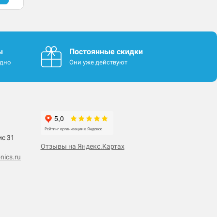
ы
Постоянные скидки
одно
Они уже действуют
ис 31
Отзывы на Яндекс.Картах
nics.ru