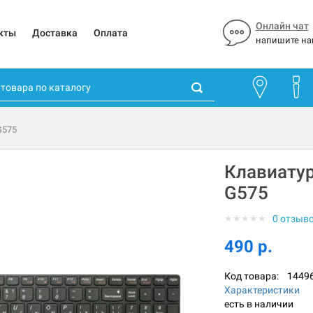
Онлайн чат
кты
Доставка
Оплата
напишите на
G575
Клавиатур
G575
★
★
★
★
★
0 отзыв
490 р.
Код товара:
1449
Характеристики
есть в наличии