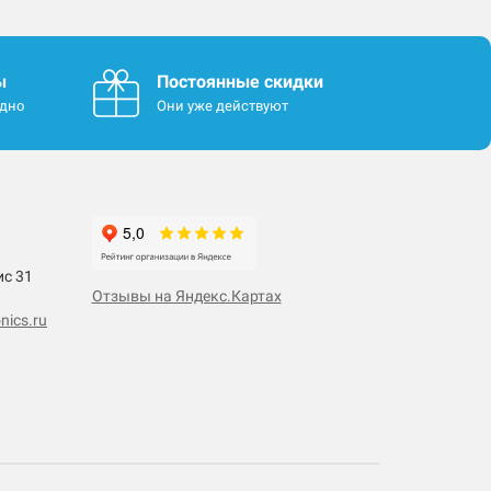
ы
Постоянные скидки
одно
Они уже действуют
ис 31
Отзывы на Яндекс.Картах
nics.ru