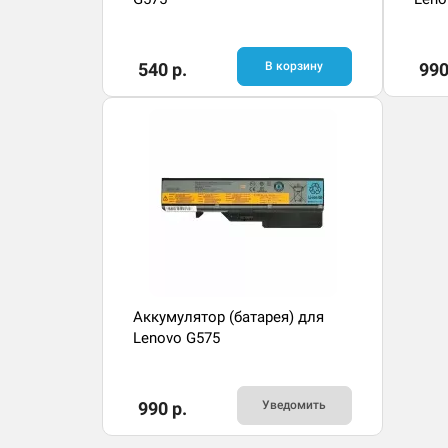
540 р.
В корзину
990
Аккумулятор (батарея) для
Lenovo G575
990 р.
Уведомить