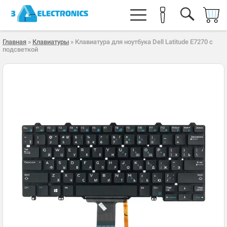
Главная
»
Клавиатуры
» Клавиатура для ноутбука Dell Latitude E7270 с
подсветкой