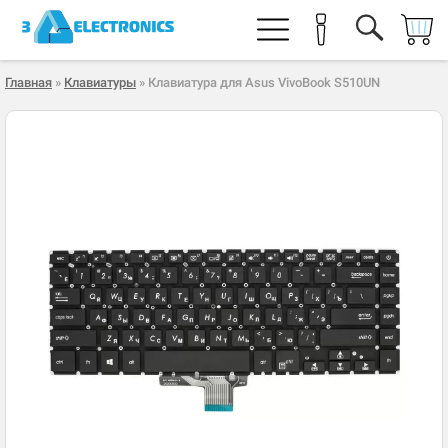
Главная
»
Клавиатуры
» Клавиатура для Asus VivoBook S510UN