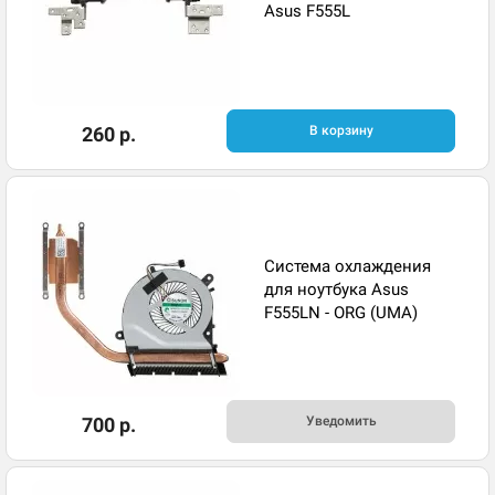
Asus F555L
260 р.
В корзину
Система охлаждения
для ноутбука Asus
F555LN - ORG (UMA)
700 р.
Уведомить