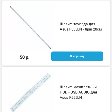
Шлейф тачпада для
Asus F555LN - 8pin 20см
50 р.
В корзину
Шлейф межплатный
HDD - USB AUDIO для
Asus F555LN